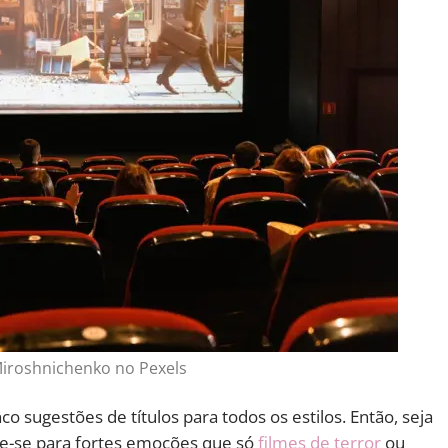
iroshnichenko no Pexels
inco sugestões de títulos para todos os estilos. Então, seja
are-se para fortes emoções que só
filmes de terror
ou