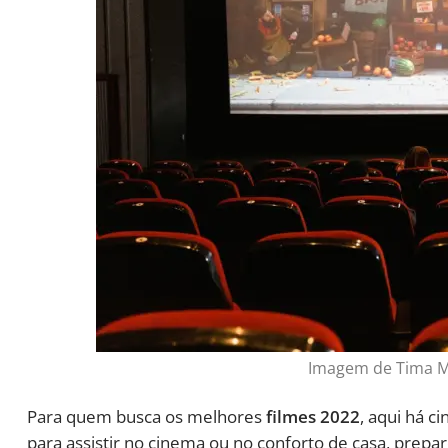
Imagem de Tima M
Para quem busca os melhores
filmes 2022
, aqui há c
para assistir no cinema ou no conforto de casa, prep