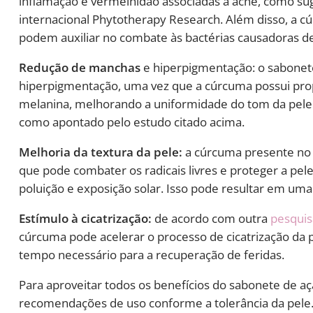
inflamação e vermelhidão associadas à acne, como s
internacional Phytotherapy Research. Além disso, a 
podem auxiliar no combate às bactérias causadoras d
Redução de manchas
e hiperpigmentação: o sabonete
hiperpigmentação, uma vez que a cúrcuma possui prop
melanina, melhorando a uniformidade do tom da pele. 
como apontado pelo estudo citado acima.
Melhoria da textura da pele:
a cúrcuma presente no 
que pode combater os radicais livres e proteger a pe
poluição e exposição solar. Isso pode resultar em um
Estímulo à cicatrização:
de acordo com outra
pesquis
cúrcuma pode acelerar o processo de cicatrização da 
tempo necessário para a recuperação de feridas.
Para aproveitar todos os benefícios do sabonete de aç
recomendações de uso conforme a tolerância da pele.