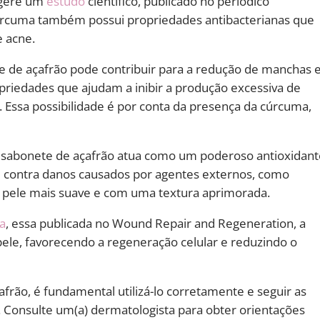
ugere um
estudo
científico, publicado no periódico
cúrcuma também possui propriedades antibacterianas que
e acne.
 de açafrão pode contribuir para a redução de manchas 
riedades que ajudam a inibir a produção excessiva de
Essa possibilidade é por conta da presença da cúrcuma,
sabonete de açafrão atua como um poderoso antioxidant
le contra danos causados por agentes externos, como
a pele mais suave e com uma textura aprimorada.
a
, essa publicada no Wound Repair and Regeneration, a
pele, favorecendo a regeneração celular e reduzindo o
afrão, é fundamental utilizá-lo corretamente e seguir as
 Consulte um(a) dermatologista para obter orientações