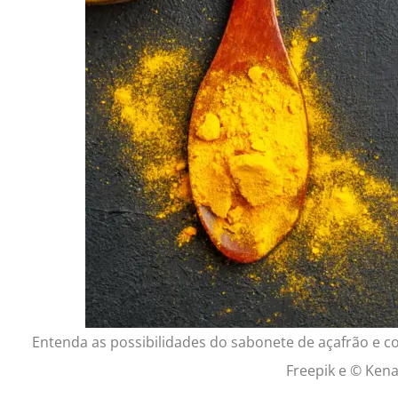
Entenda as possibilidades do sabonete de açafrão e 
Freepik e © Ken