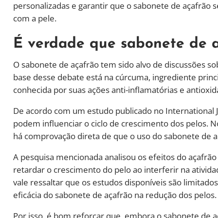
personalizadas e garantir que o sabonete de açafrão 
com a pele.
É verdade que sabonete de a
O sabonete de açafrão tem sido alvo de discussões sob
base desse debate está na cúrcuma, ingrediente princ
conhecida por suas ações anti-inflamatórias e antioxid
De acordo com um estudo publicado no International Jo
podem influenciar o ciclo de crescimento dos pelos. No
há comprovação direta de que o uso do sabonete de aça
A pesquisa mencionada analisou os efeitos do açafrão 
retardar o crescimento do pelo ao interferir na ativid
vale ressaltar que os estudos disponíveis são limitado
eficácia do sabonete de açafrão na redução dos pelos.
Por isso, é bom reforçar que, embora o sabonete de a