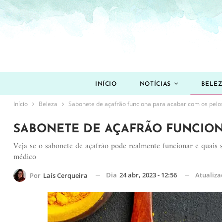
INÍCIO
NOTÍCIAS
BELE
Início
Beleza
Sabonete de açafrão funciona para acabar com os pelo
SABONETE DE AÇAFRÃO FUNCION
Veja se o sabonete de açafrão pode realmente funcionar e quais s
médico
Dia
24 abr, 2023 - 12:56
Atualiz
Por
Laís Cerqueira