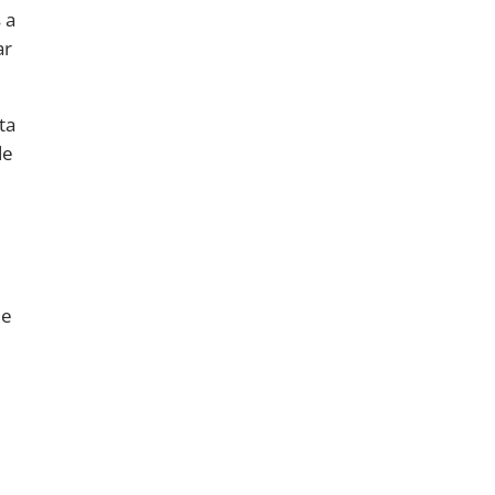
 a
ar
ta
de
 e