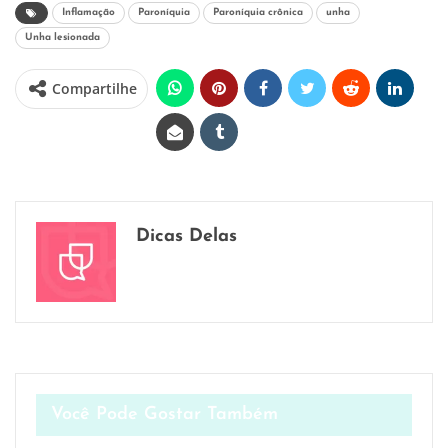
Inflamação
Paroníquia
Paroníquia crônica
unha
Unha lesionada
Compartilhe
Dicas Delas
Você Pode Gostar Também