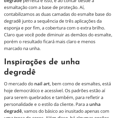
degradê
perfeita e isso, é ao contar desde a
esmaltação com a base de proteção. Aí,
contabilizamos as duas camadas do esmalte base do
degradê junto a sequência de três aplicações da
esponja e por fim, a cobertura com o extra brilho.
Claro que você pode diminuir as demãos do esmalte,
porém o resultado ficará mais claro e menos
marcado na unha.
Inspirações de unha
degradê
O mercado do
nail art
, bem como de esmaltes, está
hoje democrático e acessível. Os padrões estão aí
para serem quebrados e também, para refletir a
personalidade e o estilo da cliente. Para a
unha
degradê
, vamos do básico ao inusitado apenas com
uma troca de cores. Além disso, há algumas opções