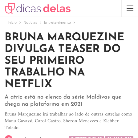
Início
Notícias
Entretenimento
BRUNA MARQUEZINE
DIVULGA TEASER DO
SEU PRIMEIRO
TRABALHO NA
NETFLIX
A atriz está no elenco da série Maldivas que
chega na plataforma em 2021
Bruna Marquezine irá trabalhar ao lado de outras estrelas como
Manu Gavassi, Carol Castro, Sheron Menezzes e Klebber
Toledo.