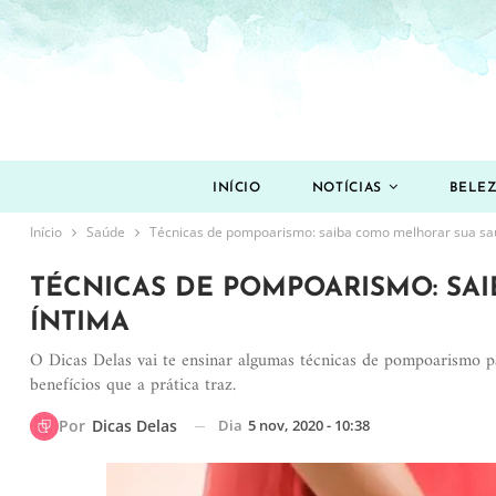
INÍCIO
NOTÍCIAS
BELE
Início
Saúde
Técnicas de pompoarismo: saiba como melhorar sua sa
TÉCNICAS DE POMPOARISMO: SA
ÍNTIMA
O Dicas Delas vai te ensinar algumas técnicas de pompoarismo p
benefícios que a prática traz.
Dia
5 nov, 2020 - 10:38
Por
Dicas Delas