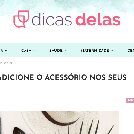
ZA
CASA
SAÚDE
MATERNIDADE
DE
s looks
ADICIONE O ACESSÓRIO NOS SEUS
MO