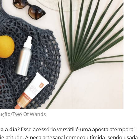
dução/Two Of Wands
a a dia
? Esse acessório versátil é uma aposta atemporal
e atitude. A peça artesanal começou tímida, sendo usada