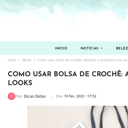
INÍCIO
NOTÍCIAS
BELE
Início
Moda
Como usar bolsa de crochê: adicione o acessório nos seu
COMO USAR BOLSA DE CROCHÊ: 
LOOKS
Dia
10 fev, 2022 - 17:52
Por
Dicas Delas