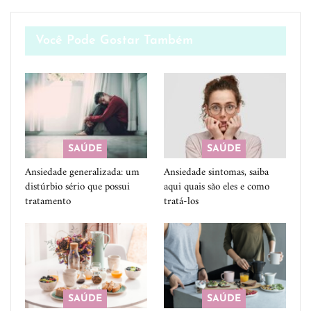
Você Pode Gostar Também
SAÚDE
SAÚDE
Ansiedade generalizada: um
Ansiedade sintomas, saiba
distúrbio sério que possui
aqui quais são eles e como
tratamento
tratá-los
SAÚDE
SAÚDE