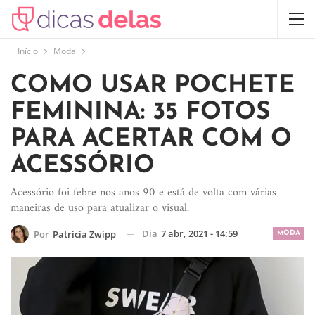
Início
Moda
COMO USAR POCHETE
FEMININA: 35 FOTOS
PARA ACERTAR COM O
ACESSÓRIO
Acessório foi febre nos anos 90 e está de volta com várias
maneiras de uso para atualizar o visual.
Dia
7 abr, 2021 - 14:59
Por
Patricia Zwipp
MODA