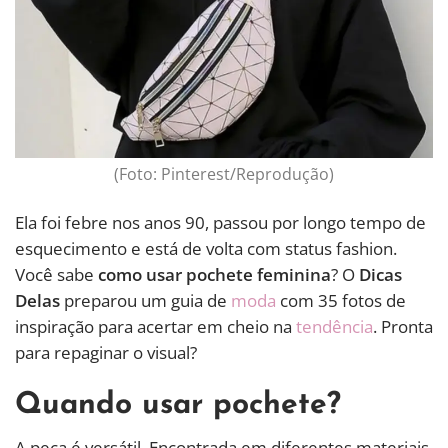
(Foto: Pinterest/Reprodução)
Ela foi febre nos anos 90, passou por longo tempo de
esquecimento e está de volta com status fashion.
Você sabe
como usar pochete feminina
? O
Dicas
Delas
preparou um guia de
moda
com 35 fotos de
inspiração para acertar em cheio na
tendência
. Pronta
para repaginar o visual?
Quando usar pochete?
A peça é versátil. Encontrada em diferentes materiais,