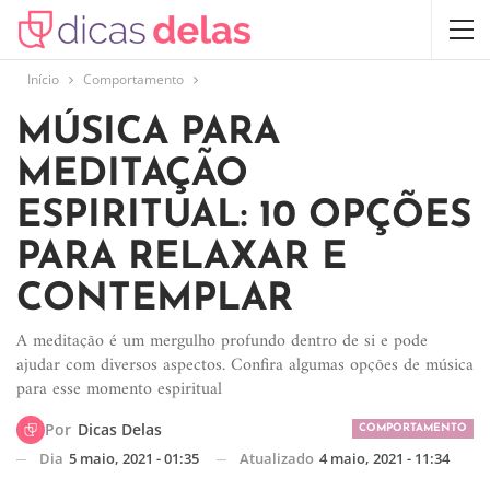
Início
Comportamento
MÚSICA PARA
MEDITAÇÃO
ESPIRITUAL: 10 OPÇÕES
PARA RELAXAR E
CONTEMPLAR
A meditação é um mergulho profundo dentro de si e pode
ajudar com diversos aspectos. Confira algumas opções de música
para esse momento espiritual
Por
Dicas Delas
COMPORTAMENTO
Dia
5 maio, 2021 - 01:35
Atualizado
4 maio, 2021 - 11:34