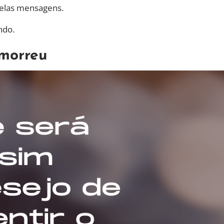
belas mensagens.
ndo.
morreu