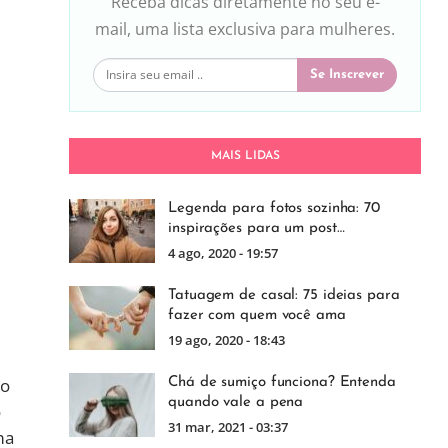
Receba dicas diretamente no seu e-
mail, uma lista exclusiva para mulheres.
Se Inscrever
MAIS LIDAS
Legenda para fotos sozinha: 70
inspirações para um post…
4 ago, 2020 - 19:57
Tatuagem de casal: 75 ideias para
fazer com quem você ama
19 ago, 2020 - 18:43
do
Chá de sumiço funciona? Entenda
quando vale a pena
o
31 mar, 2021 - 03:37
ma