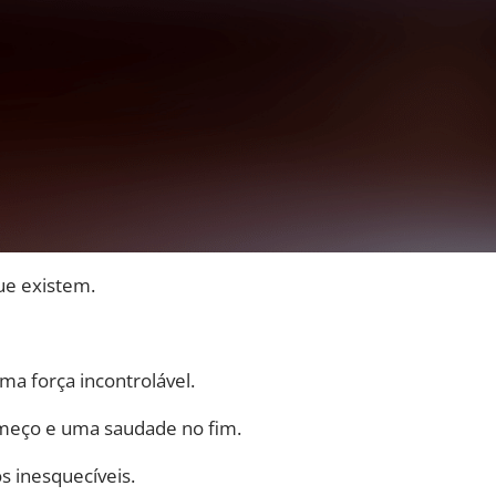
ue existem.
a força incontrolável.
meço e uma saudade no fim.
s inesquecíveis.