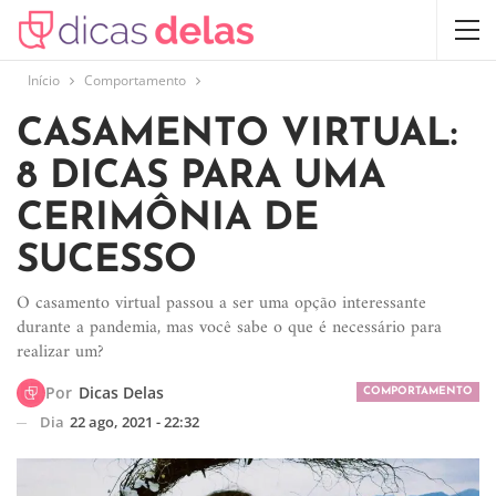
Início
Comportamento
CASAMENTO VIRTUAL:
8 DICAS PARA UMA
CERIMÔNIA DE
SUCESSO
O casamento virtual passou a ser uma opção interessante
durante a pandemia, mas você sabe o que é necessário para
realizar um?
Por
Dicas Delas
COMPORTAMENTO
Dia
22 ago, 2021 - 22:32