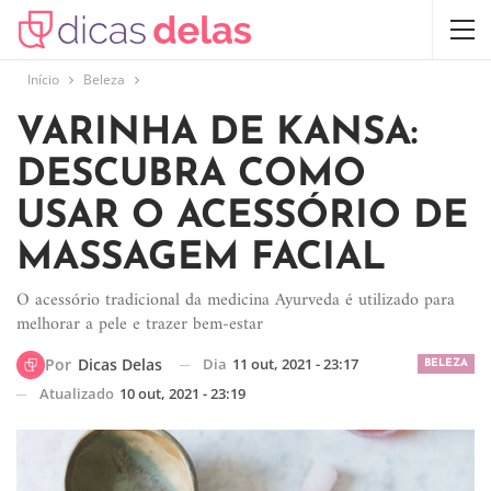
Início
Beleza
VARINHA DE KANSA:
DESCUBRA COMO
USAR O ACESSÓRIO DE
MASSAGEM FACIAL
O acessório tradicional da medicina Ayurveda é utilizado para
melhorar a pele e trazer bem-estar
Dia
11 out, 2021 - 23:17
Por
Dicas Delas
BELEZA
Atualizado
10 out, 2021 - 23:19