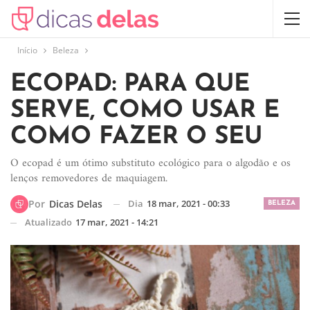
Início
Beleza
ECOPAD: PARA QUE
SERVE, COMO USAR E
COMO FAZER O SEU
O ecopad é um ótimo substituto ecológico para o algodão e os
lenços removedores de maquiagem.
Dia
18 mar, 2021 - 00:33
Por
Dicas Delas
BELEZA
Atualizado
17 mar, 2021 - 14:21