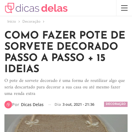
Início
Decoração
COMO FAZER POTE DE
SORVETE DECORADO
PASSO A PASSO + 15
IDEIAS
O pote de sorvete decorado é uma forma de reutilizar algo que
seria descartado para decorar a sua casa ou até mesmo fazer
uma renda extra
Dia
3 out, 2021 - 21:36
Por
Dicas Delas
DECORAÇÃO