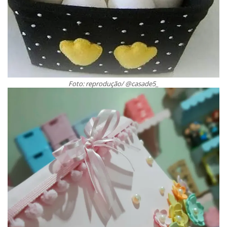
Foto: reprodução/ @casade5_