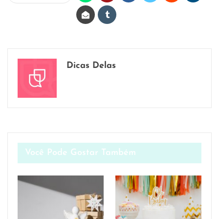
Dicas Delas
Você Pode Gostar Também