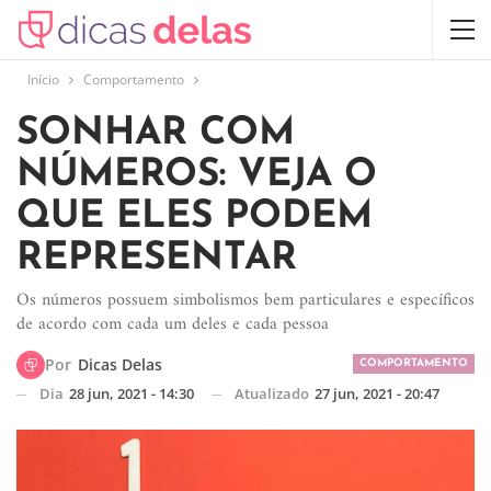
Início
Comportamento
SONHAR COM
NÚMEROS: VEJA O
QUE ELES PODEM
REPRESENTAR
Os números possuem simbolismos bem particulares e específicos
de acordo com cada um deles e cada pessoa
Por
Dicas Delas
COMPORTAMENTO
Dia
28 jun, 2021 - 14:30
Atualizado
27 jun, 2021 - 20:47