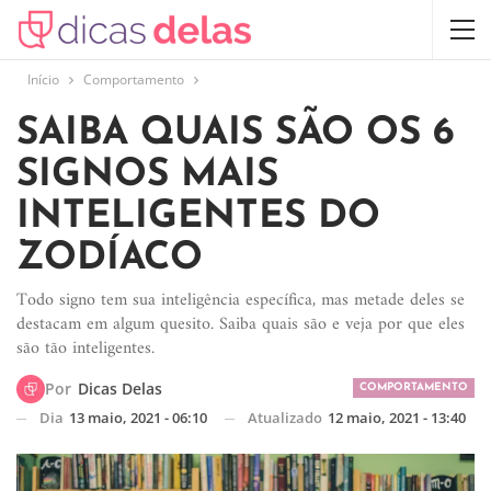
Início
Comportamento
SAIBA QUAIS SÃO OS 6
SIGNOS MAIS
INTELIGENTES DO
ZODÍACO
Todo signo tem sua inteligência específica, mas metade deles se
destacam em algum quesito. Saiba quais são e veja por que eles
são tão inteligentes.
Por
Dicas Delas
COMPORTAMENTO
Dia
13 maio, 2021 - 06:10
Atualizado
12 maio, 2021 - 13:40