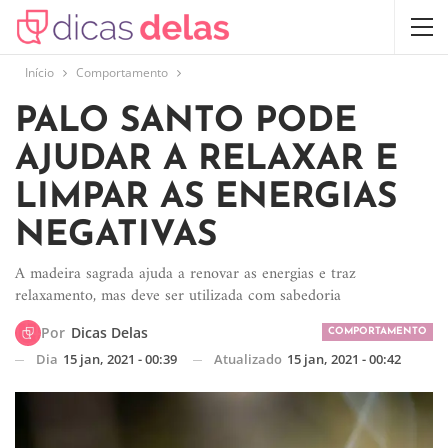
Início
Comportamento
PALO SANTO PODE
AJUDAR A RELAXAR E
LIMPAR AS ENERGIAS
NEGATIVAS
A madeira sagrada ajuda a renovar as energias e traz
relaxamento, mas deve ser utilizada com sabedoria
Por
Dicas Delas
COMPORTAMENTO
Dia
15 jan, 2021 - 00:39
Atualizado
15 jan, 2021 - 00:42