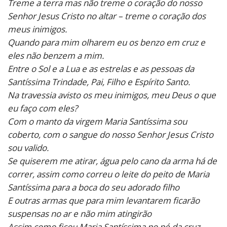
Treme a terra mas não treme o coração do nosso
Senhor Jesus Cristo no altar – treme o coração dos
meus inimigos.
Quando para mim olharem eu os benzo em cruz e
eles não benzem a mim.
Entre o Sol e a Lua e as estrelas e as pessoas da
Santíssima Trindade, Pai, Filho e Espírito Santo.
Na travessia avisto os meu inimigos, meu Deus o que
eu faço com eles?
Com o manto da virgem Maria Santíssima sou
coberto, com o sangue do nosso Senhor Jesus Cristo
sou valido.
Se quiserem me atirar, água pelo cano da arma há de
correr, assim como correu o leite do peito de Maria
Santíssima para a boca do seu adorado filho
E outras armas que para mim levantarem ficarão
suspensas no ar e não mim atingirão
Assim como ficou Maria Santíssima no pé da cruz