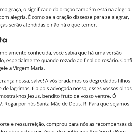
 graça, o significado da oração também está na alegria.
r com alegria. É como se a oração dissesse para se alegrar,
raças serão atendidas e não há o que temer.
ta
 amplamente conhecida, você sabia que há uma versão
o, especialmente quando rezado ao final do rosário. Conf
eie a Virgem Maria.
perança nossa, salve! A vós bradamos os degredados filhos
 de lágrimas. Eia pois advogada nossa, esses vossos olhos
 mostrai-nos Jesus, bendito fruto de vosso ventre. Ó
V. Rogai por nós Santa Mãe de Deus. R. Para que sejamos
 morte e ressurreição, comprou para nós as recompensas d
do sobre estes mistérios do santíssimo Rosário da Bem-