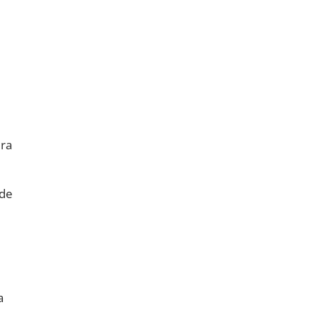
ira
 de
a