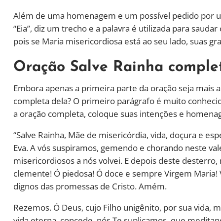
Além de uma homenagem e um possível pedido por uma
“Eia”, diz um trecho e a palavra é utilizada para sauda
pois se Maria misericordiosa está ao seu lado, suas g
Oração Salve Rainha comple
Embora apenas a primeira parte da oração seja mais
completa dela? O primeiro parágrafo é muito conhecid
a oração completa, coloque suas intenções e homenag
“Salve Rainha, Mãe de misericórdia, vida, doçura e es
Eva. A vós suspiramos, gemendo e chorando neste vale
misericordiosos a nós volvei. E depois deste desterro,
clemente! Ó piedosa! Ó doce e sempre Virgem Maria! 
dignos das promessas de Cristo. Amém.
Rezemos. Ó Deus, cujo Filho unigênito, por sua vida,
vida eterna, concede, nós Te suplicamos, que meditan