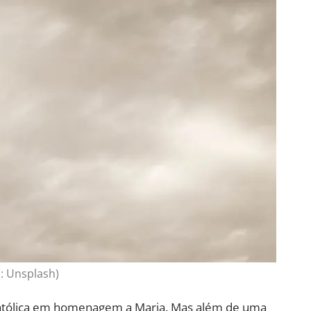
: Unsplash)
a Católica em homenagem a Maria. Mas além de uma