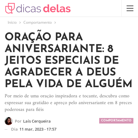
Início
Comportamento
ORAÇÃO PARA
ANIVERSARIANTE: 8
JEITOS ESPECIAIS DE
AGRADECER A DEUS
PELA VIDA DE ALGUÉM
Por meio de uma oração inspiradora e tocante, descubra como
expressar sua gratidão e apreço pelo aniversariante em 8 preces
poderosas para fiéis
Por
Laís Cerqueira
COMPORTAMENTO
Dia
11 mar, 2023 - 17:57