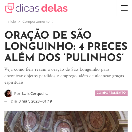
Início
Comportamento
ORAÇÃO DE SÃO
LONGUINHO: 4 PRECES
ALÉM DOS ‘PULINHOS’
Veja como fiéis rezam a oração de São Longuinho para
encontrar objetos perdidos e emprego, além de alcançar graças
espirituais
Por
Laís Cerqueira
COMPORTAMENTO
Dia
3 mar, 2023 - 01:19