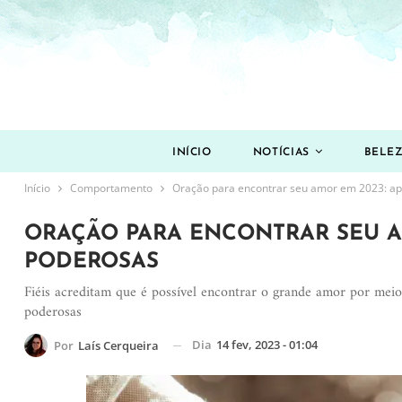
INÍCIO
NOTÍCIAS
BELE
Início
Comportamento
Oração para encontrar seu amor em 2023: ap
ORAÇÃO PARA ENCONTRAR SEU A
PODEROSAS
Fiéis acreditam que é possível encontrar o grande amor por mei
poderosas
Dia
14 fev, 2023 - 01:04
Por
Laís Cerqueira