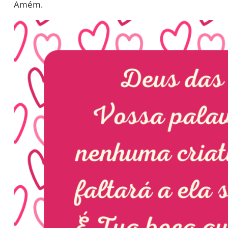
Amém.