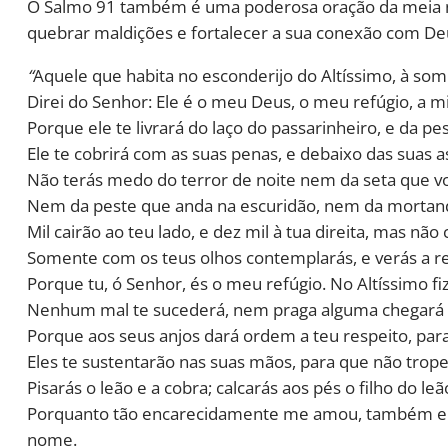
O Salmo 91 também é uma poderosa oração da meia noi
quebrar maldições e fortalecer a sua conexão com De
“
Aquele que habita no esconderijo do Altíssimo, à so
Direi do Senhor: Ele é o meu Deus, o meu refúgio, a min
Porque ele te livrará do laço do passarinheiro, e da pe
Ele te cobrirá com as suas penas, e debaixo das suas a
Não terás medo do terror de noite nem da seta que vo
Nem da peste que anda na escuridão, nem da mortand
Mil cairão ao teu lado, e dez mil à tua direita, mas não 
Somente com os teus olhos contemplarás, e verás a 
Porque tu, ó Senhor, és o meu refúgio. No Altíssimo fi
Nenhum mal te sucederá, nem praga alguma chegará à
Porque aos seus anjos dará ordem a teu respeito, pa
Eles te sustentarão nas suas mãos, para que não trop
Pisarás o leão e a cobra; calcarás aos pés o filho do le
Porquanto tão encarecidamente me amou, também eu o 
nome.