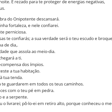
te. É rezado para te proteger de energias negativas,
us.
mbra do Onipotente descansará.
ha fortaleza, e nele confiarei.
ste perniciosa.
sas te confiarás; a sua verdade será o teu escudo e broque
a de dia,.
ade que assola ao meio-dia.
chegará a ti.
recompensa dos ímpios.
zeste a tua habitação.
 tua tenda.
ra te guardarem em todos os teus caminhos.
eces com o teu pé em pedra.
ão e a serpente.
livrarei; pô-lo-ei em retiro alto, porque conheceu o me