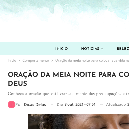
INÍCIO
NOTÍCIAS
BELE
Início
Comportamento
Oração da meia noite para colocar sua vida 
ORAÇÃO DA MEIA NOITE PARA C
DEUS
Conheça a oração que vai livrar sua mente das preocupações e t
Dia
8 out, 2021 - 07:51
Atualizado
3
Por
Dicas Delas