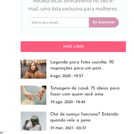
Receba dicas diretamente no seu e-
mail, uma lista exclusiva para mulheres.
Se Inscrever
MAIS LIDAS
Legenda para fotos sozinha: 70
inspirações para um post…
4 ago, 2020 - 19:57
Tatuagem de casal: 75 ideias para
fazer com quem você ama
19 ago, 2020 - 18:43
Chá de sumiço funciona? Entenda
quando vale a pena
31 mar, 2021 - 03:37
er