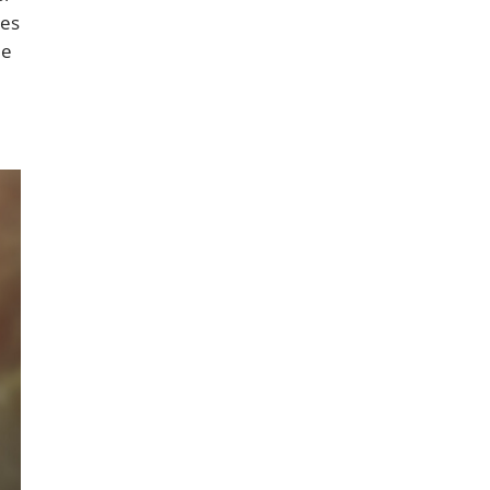
ses
 e