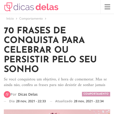
Início
Comportamento
70 FRASES DE
CONQUISTA PARA
CELEBRAR OU
PERSISTIR PELO SEU
SONHO
Se você conquistou um objetivo, é hora de comemorar. Mas se
ainda não, confira as frases para não desistir de sonhar jamais
Por
Dicas Delas
COMPORTAMENTO
Dia
28 nov, 2021 - 22:33
Atualizado
28 nov, 2021 - 22:34