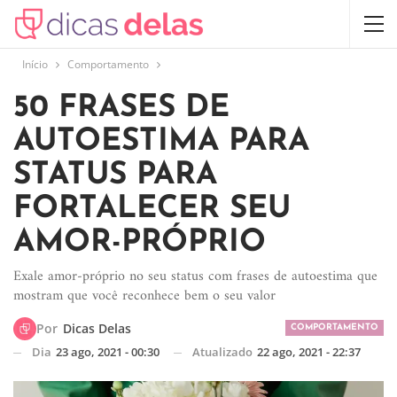
Início
Comportamento
50 FRASES DE
AUTOESTIMA PARA
STATUS PARA
FORTALECER SEU
AMOR-PRÓPRIO
Exale amor-próprio no seu status com frases de autoestima que
mostram que você reconhece bem o seu valor
Por
Dicas Delas
COMPORTAMENTO
Dia
23 ago, 2021 - 00:30
Atualizado
22 ago, 2021 - 22:37