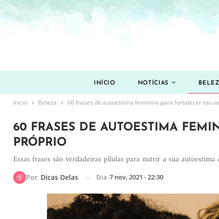
INÍCIO
NOTÍCIAS
BELE
Início
Beleza
60 frases de autoestima feminina para fortalecer seu 
60 FRASES DE AUTOESTIMA FEMI
PRÓPRIO
Essas frases são verdadeiras pílulas para nutrir a sua autoestima
Dia
7 nov, 2021 - 22:30
Por
Dicas Delas