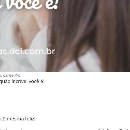
o: Canva Pro
uão incrível você é!
ocê mesma feliz!