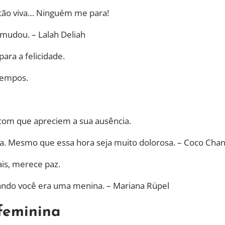
e, tão viva… Ninguém me para!
 mudou. – Lalah Deliah
ara a felicidade.
tempos.
 com que apreciem a sua ausência.
na. Mesmo que essa hora seja muito dolorosa. – Coco Chan
is, merece paz.
uando você era uma menina. – Mariana Rüpel
feminina