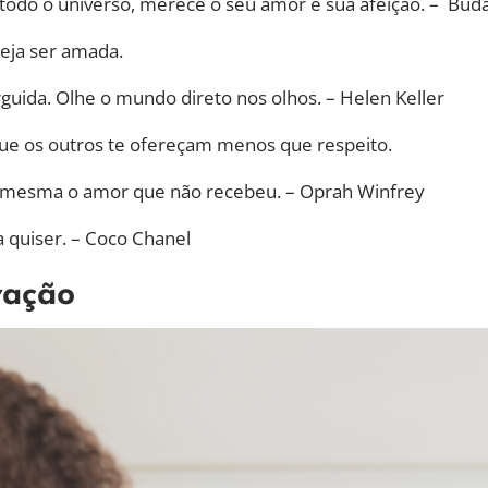
 todo o universo, merece o seu amor e sua afeição. – Bud
eja ser amada.
uida. Olhe o mundo direto nos olhos. – Helen Keller
ue os outros te ofereçam menos que respeito.
a si mesma o amor que não recebeu. – Oprah Winfrey
a quiser. – Coco Chanel
vação