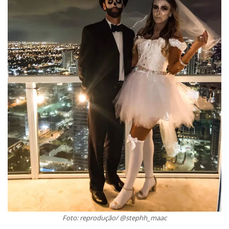
Foto: reprodução/ @stephh_maac