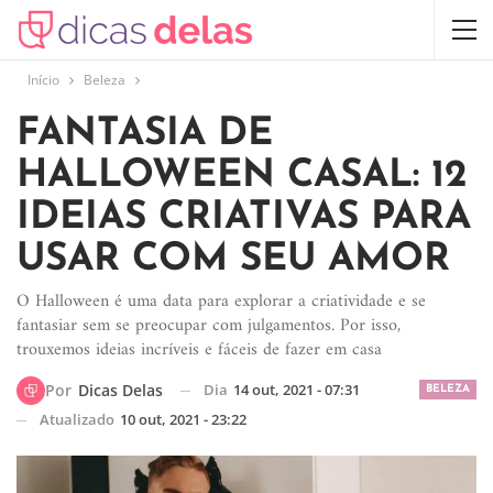
Início
Beleza
FANTASIA DE
HALLOWEEN CASAL: 12
IDEIAS CRIATIVAS PARA
USAR COM SEU AMOR
O Halloween é uma data para explorar a criatividade e se
fantasiar sem se preocupar com julgamentos. Por isso,
trouxemos ideias incríveis e fáceis de fazer em casa
Dia
14 out, 2021 - 07:31
Por
Dicas Delas
BELEZA
Atualizado
10 out, 2021 - 23:22