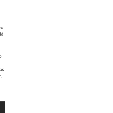
eu
ê!
o
os
.