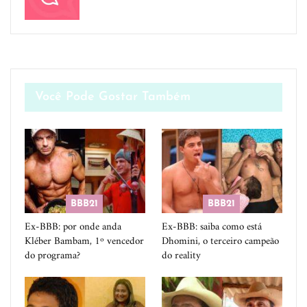
Você Pode Gostar Também
BBB21
BBB21
Ex-BBB: por onde anda
Ex-BBB: saiba como está
Kléber Bambam, 1º vencedor
Dhomini, o terceiro campeão
do programa?
do reality