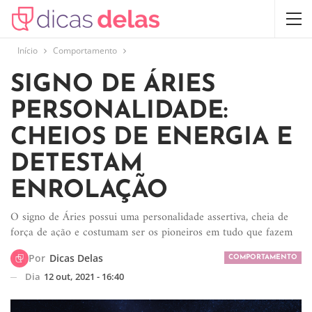
Início
Comportamento
SIGNO DE ÁRIES
PERSONALIDADE:
CHEIOS DE ENERGIA E
DETESTAM
ENROLAÇÃO
O signo de Áries possui uma personalidade assertiva, cheia de
força de ação e costumam ser os pioneiros em tudo que fazem
Por
Dicas Delas
COMPORTAMENTO
Dia
12 out, 2021 - 16:40