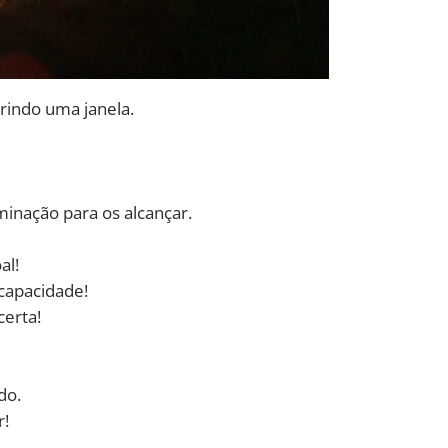
rindo uma janela.
nação para os alcançar.
al!
 capacidade!
certa!
do.
r!