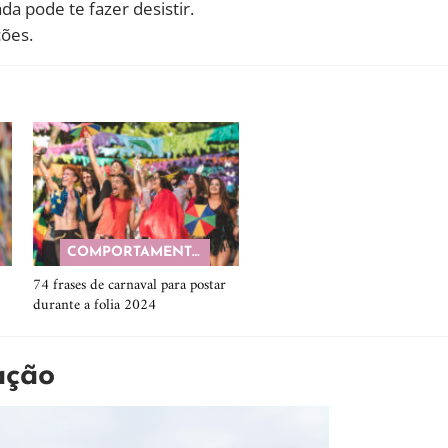
a pode te fazer desistir.
ções.
COMPORTAMENTO
74 frases de carnaval para postar
durante a folia 2024
ação