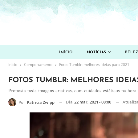
INÍCIO
NOTÍCIAS
BELE
Início
Comportamento
Fotos Tumblr: melhores ideias para 2021
FOTOS TUMBLR: MELHORES IDEIAS
Proposta pede imagens criativas, com cuidados estéticos na hora d
Dia
22 mar, 2021 - 08:00
Atualiz
Por
Patricia Zwipp