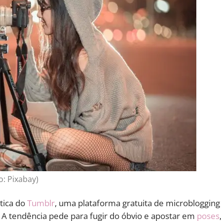
o: Pixabay)
ética do
Tumblr
, uma plataforma gratuita de microblogging
. A tendência pede para fugir do óbvio e apostar em
poses