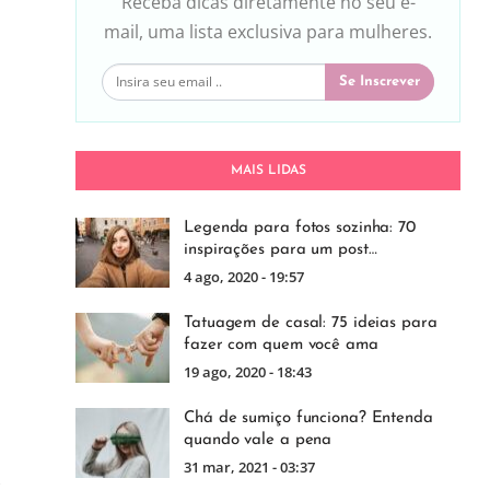
Receba dicas diretamente no seu e-
mail, uma lista exclusiva para mulheres.
Se Inscrever
MAIS LIDAS
Legenda para fotos sozinha: 70
inspirações para um post…
4 ago, 2020 - 19:57
Tatuagem de casal: 75 ideias para
fazer com quem você ama
19 ago, 2020 - 18:43
Chá de sumiço funciona? Entenda
quando vale a pena
31 mar, 2021 - 03:37
,