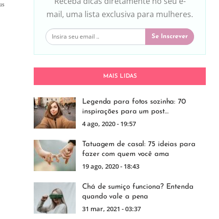
Receba dicas diretamente no seu e-
us
mail, uma lista exclusiva para mulheres.
Se Inscrever
MAIS LIDAS
Legenda para fotos sozinha: 70
inspirações para um post…
4 ago, 2020 - 19:57
Tatuagem de casal: 75 ideias para
fazer com quem você ama
19 ago, 2020 - 18:43
Chá de sumiço funciona? Entenda
quando vale a pena
31 mar, 2021 - 03:37