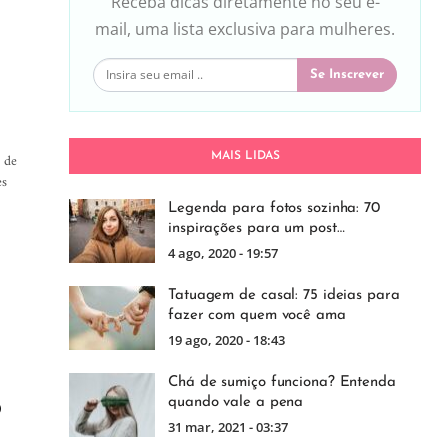
Receba dicas diretamente no seu e-
mail, uma lista exclusiva para mulheres.
Se Inscrever
 de
MAIS LIDAS
es
Legenda para fotos sozinha: 70
inspirações para um post…
4 ago, 2020 - 19:57
Tatuagem de casal: 75 ideias para
fazer com quem você ama
19 ago, 2020 - 18:43
Chá de sumiço funciona? Entenda
quando vale a pena
O
31 mar, 2021 - 03:37