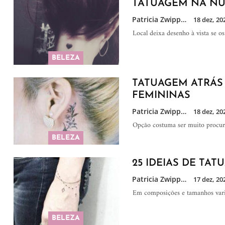
TATUAGEM NA NUC
Patricia Zwipp
18 dez, 20
Local deixa desenho à vista se o
BELEZA
TATUAGEM ATRÁS 
FEMININAS
Patricia Zwipp
18 dez, 20
Opção costuma ser muito procura
BELEZA
25 IDEIAS DE TA
Patricia Zwipp
17 dez, 20
Em composições e tamanhos variad
BELEZA