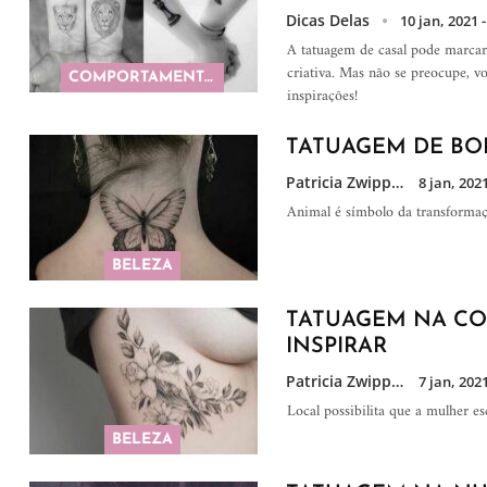
Dicas Delas
10 jan, 2021 -
A tatuagem de casal pode marcar
criativa. Mas não se preocupe, v
COMPORTAMENTO
inspirações!
TATUAGEM DE BOR
Patricia Zwipp
8 jan, 2021
Animal é símbolo da transformaç
BELEZA
TATUAGEM NA COS
INSPIRAR
Patricia Zwipp
7 jan, 2021
Local possibilita que a mulher e
BELEZA