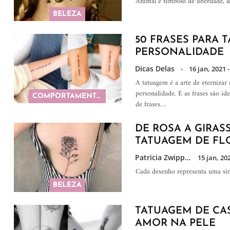
Animal é símbolo de liberdade, le
BELEZA
50 FRASES PARA 
PERSONALIDADE
Dicas Delas
16 jan, 2021 -
A tatuagem é a arte de eterniza
personalidade. E as frases são i
COMPORTAMENTO
de frases…
DE ROSA A GIRASS
TATUAGEM DE FL
Patricia Zwipp
15 jan, 202
Cada desenho representa uma si
BELEZA
TATUAGEM DE CAS
AMOR NA PELE