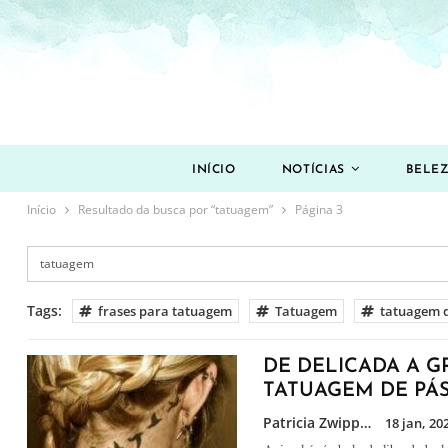
INÍCIO
NOTÍCIAS
BELE
Início
Resultado da busca por “tatuagem”
Página 3
Tags:
frases para tatuagem
Tatuagem
tatuagem 
DE DELICADA A GR
TATUAGEM DE PÁ
Patricia Zwipp
18 jan, 202