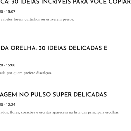
A: 30 IDEIAS INCRÍVEIS PARA VOCÊ COPIAR
20 - 15:07
s cabelos forem curtinhos ou estiverem presos.
DA ORELHA: 30 IDEIAS DELICADAS E
20 - 15:06
da por quem prefere discrição.
TUAGEM NO PULSO SUPER DELICADAS
20 - 12:24
os, flores, corações e escritas aparecem na lista das principais escolhas.