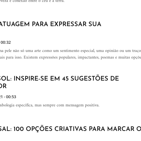
veza e conexão entre o céu e a terra.
TATUAGEM PARA EXPRESSAR SUA
 00:32
r na pele não só uma arte como um sentimento especial, uma opinião ou um traço
deais para isso. Existem expressões populares, impactantes, poemas e muitas opçõ
OL: INSPIRE-SE EM 45 SUGESTÕES DE
OR
1 - 00:53
mbologia específica, mas sempre com mensagem positiva.
AL: 100 OPÇÕES CRIATIVAS PARA MARCAR 