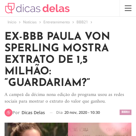
Início
Notícias
Entretenimento
BBB21
EX-BBB PAULA VON
SPERLING MOSTRA
EXTRATO DE 1,5
MILHÃO:
“GUARDARIAM?”
A campeã da décima nona edição do programa usou as redes
sociais para mostrar o extrato do valor que ganhou.
Dia
20 nov, 2020 - 10:30
Por
Dicas Delas
BBB21