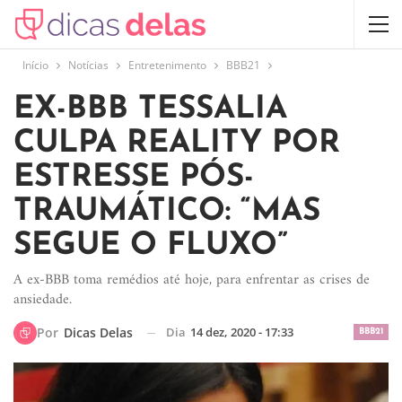
Início
Notícias
Entretenimento
BBB21
EX-BBB TESSALIA
CULPA REALITY POR
ESTRESSE PÓS-
TRAUMÁTICO: “MAS
SEGUE O FLUXO”
A ex-BBB toma remédios até hoje, para enfrentar as crises de
ansiedade.
Dia
14 dez, 2020 - 17:33
Por
Dicas Delas
BBB21