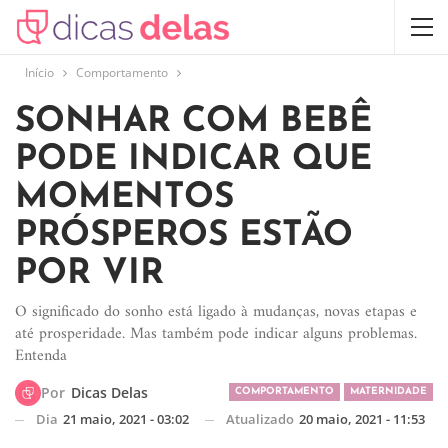
Início
Comportamento
SONHAR COM BEBÊ
PODE INDICAR QUE
MOMENTOS
PRÓSPEROS ESTÃO
POR VIR
O significado do sonho está ligado à mudanças, novas etapas e
até prosperidade. Mas também pode indicar alguns problemas.
Entenda
Por
Dicas Delas
COMPORTAMENTO
MATERNIDADE
Dia
21 maio, 2021 - 03:02
Atualizado
20 maio, 2021 - 11:53