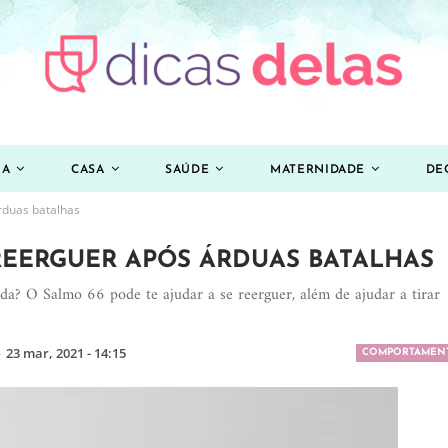
ZA
CASA
SAÚDE
MATERNIDADE
DE
rduas batalhas
 REERGUER APÓS ÁRDUAS BATALHAS
a? O Salmo 66 pode te ajudar a se reerguer, além de ajudar a tirar
o
23 mar, 2021 - 14:15
COMPORTAMEN