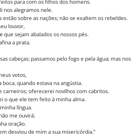
feitos para com os filhos dos homens.
li nos alegramos nele.
 estão sobre as nações; não se exaltem os rebeldes.
seu louvor,
e que sejam abalados os nossos pés.
fina a prata.
as cabeças; passamos pelo fogo e pela água; mas nos
meus votos,
a boca, quando estava na angústia.
carneiros; oferecerei novilhos com cabritos.
ei o que ele tem feito à minha alma.
 minha língua.
não me ouvirá;
nha oração.
nem desviou de mim a sua misericórdia.”