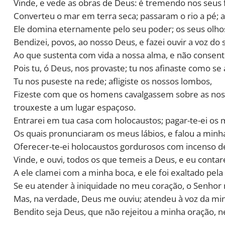
Vinde, e vede as obras de Deus: é tremendo nos seus 
Converteu o mar em terra seca; passaram o rio a pé; a
Ele domina eternamente pelo seu poder; os seus olhos
Bendizei, povos, ao nosso Deus, e fazei ouvir a voz do 
Ao que sustenta com vida a nossa alma, e não consent
Pois tu, ó Deus, nos provaste; tu nos afinaste como se a
Tu nos puseste na rede; afligiste os nossos lombos,
Fizeste com que os homens cavalgassem sobre as noss
trouxeste a um lugar espaçoso.
Entrarei em tua casa com holocaustos; pagar-te-ei os 
Os quais pronunciaram os meus lábios, e falou a minh
Oferecer-te-ei holocaustos gordurosos com incenso de 
Vinde, e ouvi, todos os que temeis a Deus, e eu contar
A ele clamei com a minha boca, e ele foi exaltado pela
Se eu atender à iniquidade no meu coração, o Senhor 
Mas, na verdade, Deus me ouviu; atendeu à voz da mi
Bendito seja Deus, que não rejeitou a minha oração, 