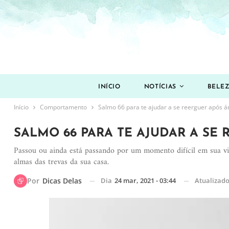
INÍCIO
NOTÍCIAS
BELE
Início
Comportamento
Salmo 66 para te ajudar a se reerguer após á
SALMO 66 PARA TE AJUDAR A SE
Passou ou ainda está passando por um momento difícil em sua vid
almas das trevas da sua casa.
Dia
24 mar, 2021 - 03:44
Atualizad
Por
Dicas Delas