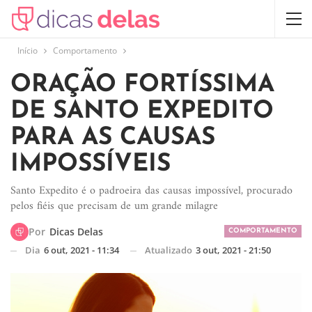
Início
Comportamento
ORAÇÃO FORTÍSSIMA
DE SANTO EXPEDITO
PARA AS CAUSAS
IMPOSSÍVEIS
Santo Expedito é o padroeira das causas impossível, procurado
pelos fiéis que precisam de um grande milagre
Por
Dicas Delas
COMPORTAMENTO
Dia
6 out, 2021 - 11:34
Atualizado
3 out, 2021 - 21:50