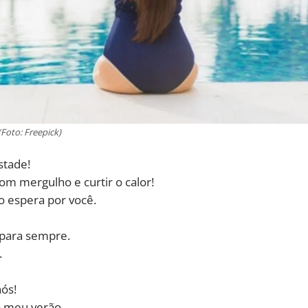
(Foto: Freepick)
stade!
om mergulho e curtir o calor!
o espera por você.
para sempre.
.
ós!
 o meu verão.