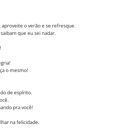
 aproveite o verão e se refresque.
saibam que eu sei nadar.
!
gria!
Faça o mesmo!
o de espírito.
você.
lhando pra você!
ar na felicidade.