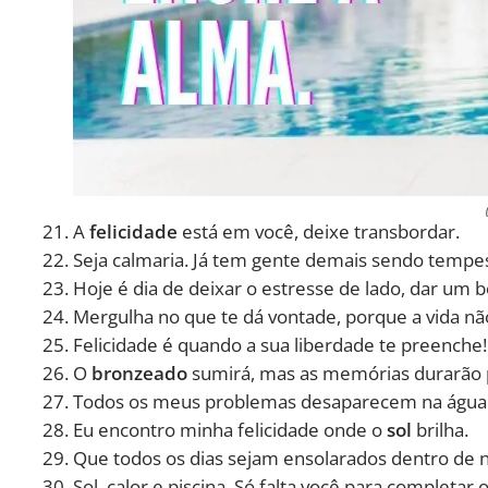
A
felicidade
está em você, deixe transbordar.
Seja calmaria. Já tem gente demais sendo tempe
Hoje é dia de deixar o estresse de lado, dar um b
Mergulha no que te dá vontade, porque a vida nã
Felicidade é quando a sua liberdade te preenche!
O
bronzeado
sumirá, mas as memórias durarão 
Todos os meus problemas desaparecem na água
Eu encontro minha felicidade onde o
sol
brilha.
Que todos os dias sejam ensolarados dentro de n
Sol, calor e piscina. Só falta você para completar