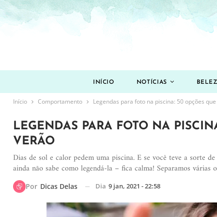
INÍCIO
NOTÍCIAS
BELE
Início
Comportamento
Legendas para foto na piscina: 50 opções que
LEGENDAS PARA FOTO NA PISCIN
VERÃO
Dias de sol e calor pedem uma piscina. E se você teve a sorte de
ainda não sabe como legendá-la – fica calma! Separamos várias o
Dia
9 jan, 2021 - 22:58
Por
Dicas Delas