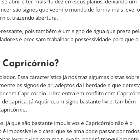
e se abrir e ter mais fluidez em seus planos, deixando um
Câncer são signos que veem o mundo de forma mais leve, o
rnio, trazendo abertura.
eressante, pois também é um signo de água que preza pel
oladores e precisam trabalhar a possessividade para que o
 Capricórnio?
ador. Essa característica já nos traz algumas pistas sobre
lmente os signos de ar, adeptos da liberdade e que detes
ar com Capricórnio. Libra entra em conflito com Capricór
l de caprica. Já Aquário, um signo bastante livre, também
apricórnio.
 já que são bastante impulsivos e Capricórnio não é o
é impossível e o casal que se ama pode passar por todos
itar levar a vida com mais leveza, poderá tranquilamente