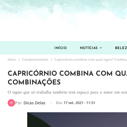
INÍCIO
NOTÍCIAS
BELE
Início
Comportamento
Capricórnio combina com qual signo? Conheç
CAPRICÓRNIO COMBINA COM QU
COMBINAÇÕES
O signo que só trabalha também tem espaço para o amor em seu 
Dia
17 set, 2021 - 11:51
Por
Dicas Delas