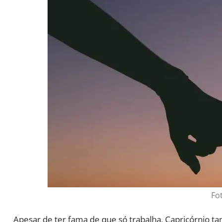
Fo
Apesar de ter fama de que só trabalha, Capricórnio 