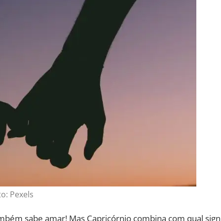
to: Pexels
também sabe amar! Mas Capricórnio combina com qual sign