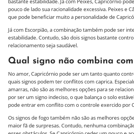
bastante estabilidade. Já com Peixes, Capricórnio pod
pouco de lado sua racionalidade excessiva. Peixes e 
que pode beneficiar muito a personalidade de Capricó
Já com Escorpião, a combinação também pode ser int
estabilidade. Contudo, são dois signos bastante contr
relacionamento seja saudável.
Qual signo não combina com
No amor, Capricórnio pode ser um tanto quanto control
quais signos podem ter conflitos com caprica. Especia
amarras, não são as melhores opções para se relacion
por ser um signo indeciso, o que balança o solo estáve
pode entrar em conflito com o controle exercido por C
Os signos de fogo também não são as melhores opções,
maior fã de surpresas. Contudo, nenhuma combinação 
esses obstáculos. Se Capricórnio ceder um pouco e ace