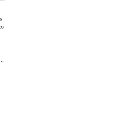
ue
co
er