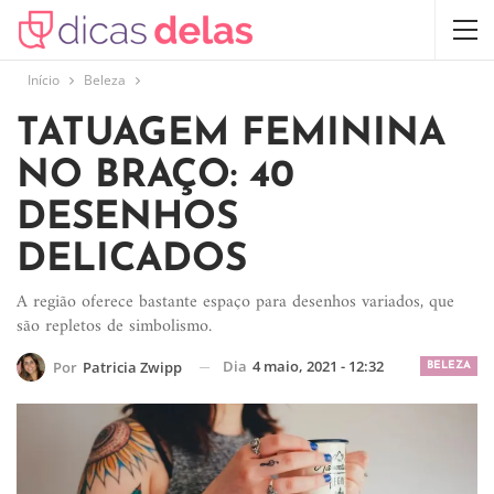
Início
Beleza
TATUAGEM FEMININA
NO BRAÇO: 40
DESENHOS
DELICADOS
A região oferece bastante espaço para desenhos variados, que
são repletos de simbolismo.
Dia
4 maio, 2021 - 12:32
Por
Patricia Zwipp
BELEZA