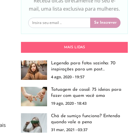
Receba dicas diretamente no seu e-
mail, uma lista exclusiva para mulheres.
Se Inscrever
MAIS LIDAS
Legenda para fotos sozinha: 70
inspirações para um post…
4 ago, 2020 - 19:57
Tatuagem de casal: 75 ideias para
fazer com quem você ama
19 ago, 2020 - 18:43
Chá de sumiço funciona? Entenda
quando vale a pena
ais
31 mar, 2021 - 03:37