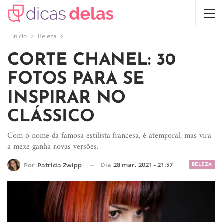
Início
Beleza
CORTE CHANEL: 30
FOTOS PARA SE
INSPIRAR NO
CLÁSSICO
Com o nome da famosa estilista francesa, é atemporal, mas vira
a mexe ganha novas versões.
Dia
28 mar, 2021 - 21:57
Por
Patricia Zwipp
BELEZA