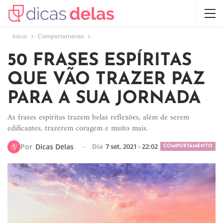
Início
Comportamento
50 FRASES ESPÍRITAS
QUE VÃO TRAZER PAZ
PARA A SUA JORNADA
As frases espíritas trazem belas reflexões, além de serem
edificantes, trazerem coragem e muito mais.
Dia
7 set, 2021 - 22:02
Por
Dicas Delas
COMPORTAMENTO