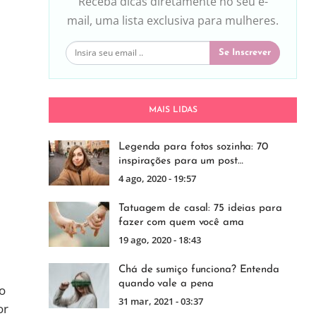
Receba dicas diretamente no seu e-
mail, uma lista exclusiva para mulheres.
Se Inscrever
MAIS LIDAS
Legenda para fotos sozinha: 70
inspirações para um post…
4 ago, 2020 - 19:57
Tatuagem de casal: 75 ideias para
fazer com quem você ama
19 ago, 2020 - 18:43
Chá de sumiço funciona? Entenda
quando vale a pena
ão
31 mar, 2021 - 03:37
or