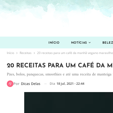
INÍCIO
NOTÍCIAS
BELE
Início
Receitas
20 receitas para um café da manhã vegano maravilh
20 RECEITAS PARA UM CAFÉ DA
Pães, bolos, panquecas, smoothies e até uma receita de manteiga 
Dia
18 jul, 2021 - 22:44
Por
Dicas Delas