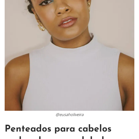
@eusaholiveira
Penteados para cabelos