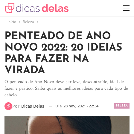
Início
Beleza
PENTEADO DE ANO
NOVO 2022: 20 IDEIAS
PARA FAZER NA
VIRADA
O penteado de Ano Novo deve ser leve, descontraído, fácil de
fazer e prático. Saiba quais as melhores ideias para cada tipo de
cabelo
Dia
28 nov, 2021 - 22:34
Por
Dicas Delas
BELEZA